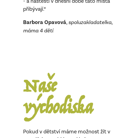
- a naštěstí v dnešní době tato místa
přibývají.“
Barbora Opavová
, spoluzakladatelka,
máma 4 dětí
Naše
východiska
Pokud v dětství máme možnost žít v