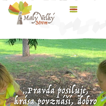
„Pravda posiluje,
krása povznáší,
dobro