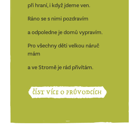
při hraní, i když jdeme ven.
Ráno se s nimi pozdravím
a odpoledne je domů vypravím.
Pro všechny děti velkou náruč
mám
a ve Stromě je rád přivítám.
ČÍST VÍCE O PRŮVODCÍCH